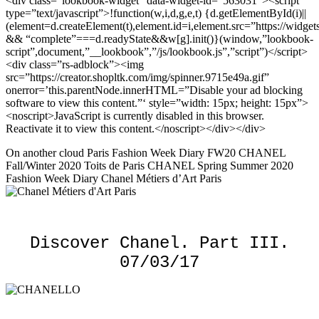
<div class=”lookbook-widget” data-widget-id=”563031″><script
type=”text/javascript”>!function(w,i,d,g,e,t) {d.getElementById(i)||
(element=d.createElement(t),element.id=i,element.src=”https://wid
&& “complete”===d.readyState&&w[g].init()}(window,”lookbook-
script”,document,”__lookbook”,”/js/lookbook.js”,”script”)</script>
<div class=”rs-adblock”><img
src=”https://creator.shopltk.com/img/spinner.9715e49a.gif”
onerror=’this.parentNode.innerHTML=”Disable your ad blocking
software to view this content.”‘ style=”width: 15px; height: 15px”>
<noscript>JavaScript is currently disabled in this browser.
Reactivate it to view this content.</noscript></div></div>
On another cloud Paris Fashion Week Diary FW20 CHANEL
Fall/Winter 2020 Toits de Paris CHANEL Spring Summer 2020
Fashion Week Diary Chanel Métiers d’Art Paris
Discover Chanel. Part III.
07/03/17