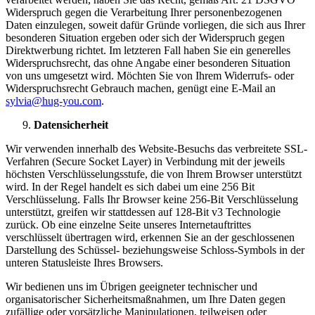
Widerspruch gegen die Verarbeitung Ihrer personenbezogenen
Daten einzulegen, soweit dafür Gründe vorliegen, die sich aus Ihrer
besonderen Situation ergeben oder sich der Widerspruch gegen
Direktwerbung richtet. Im letzteren Fall haben Sie ein generelles
Widerspruchsrecht, das ohne Angabe einer besonderen Situation
von uns umgesetzt wird. Möchten Sie von Ihrem Widerrufs- oder
Widerspruchsrecht Gebrauch machen, genügt eine E-Mail an
sylvia@hug-you.com
.
Datensicherheit
Wir verwenden innerhalb des Website-Besuchs das verbreitete SSL-
Verfahren (Secure Socket Layer) in Verbindung mit der jeweils
höchsten Verschlüsselungsstufe, die von Ihrem Browser unterstützt
wird. In der Regel handelt es sich dabei um eine 256 Bit
Verschlüsselung. Falls Ihr Browser keine 256-Bit Verschlüsselung
unterstützt, greifen wir stattdessen auf 128-Bit v3 Technologie
zurück. Ob eine einzelne Seite unseres Internetauftrittes
verschlüsselt übertragen wird, erkennen Sie an der geschlossenen
Darstellung des Schüssel- beziehungsweise Schloss-Symbols in der
unteren Statusleiste Ihres Browsers.
Wir bedienen uns im Übrigen geeigneter technischer und
organisatorischer Sicherheitsmaßnahmen, um Ihre Daten gegen
zufällige oder vorsätzliche Manipulationen, teilweisen oder