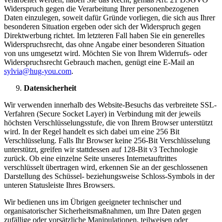
Widerspruch gegen die Verarbeitung Ihrer personenbezogenen
Daten einzulegen, soweit dafür Gründe vorliegen, die sich aus Ihrer
besonderen Situation ergeben oder sich der Widerspruch gegen
Direktwerbung richtet. Im letzteren Fall haben Sie ein generelles
Widerspruchsrecht, das ohne Angabe einer besonderen Situation
von uns umgesetzt wird. Möchten Sie von Ihrem Widerrufs- oder
Widerspruchsrecht Gebrauch machen, genügt eine E-Mail an
sylvia@hug-you.com
.
Datensicherheit
Wir verwenden innerhalb des Website-Besuchs das verbreitete SSL-
Verfahren (Secure Socket Layer) in Verbindung mit der jeweils
höchsten Verschlüsselungsstufe, die von Ihrem Browser unterstützt
wird. In der Regel handelt es sich dabei um eine 256 Bit
Verschlüsselung. Falls Ihr Browser keine 256-Bit Verschlüsselung
unterstützt, greifen wir stattdessen auf 128-Bit v3 Technologie
zurück. Ob eine einzelne Seite unseres Internetauftrittes
verschlüsselt übertragen wird, erkennen Sie an der geschlossenen
Darstellung des Schüssel- beziehungsweise Schloss-Symbols in der
unteren Statusleiste Ihres Browsers.
Wir bedienen uns im Übrigen geeigneter technischer und
organisatorischer Sicherheitsmaßnahmen, um Ihre Daten gegen
zufällige oder vorsätzliche Manipulationen, teilweisen oder