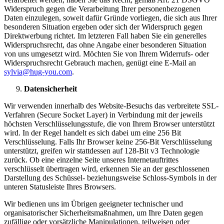
Widerspruch gegen die Verarbeitung Ihrer personenbezogenen
Daten einzulegen, soweit dafür Gründe vorliegen, die sich aus Ihrer
besonderen Situation ergeben oder sich der Widerspruch gegen
Direktwerbung richtet. Im letzteren Fall haben Sie ein generelles
Widerspruchsrecht, das ohne Angabe einer besonderen Situation
von uns umgesetzt wird. Möchten Sie von Ihrem Widerrufs- oder
Widerspruchsrecht Gebrauch machen, genügt eine E-Mail an
sylvia@hug-you.com
.
Datensicherheit
Wir verwenden innerhalb des Website-Besuchs das verbreitete SSL-
Verfahren (Secure Socket Layer) in Verbindung mit der jeweils
höchsten Verschlüsselungsstufe, die von Ihrem Browser unterstützt
wird. In der Regel handelt es sich dabei um eine 256 Bit
Verschlüsselung. Falls Ihr Browser keine 256-Bit Verschlüsselung
unterstützt, greifen wir stattdessen auf 128-Bit v3 Technologie
zurück. Ob eine einzelne Seite unseres Internetauftrittes
verschlüsselt übertragen wird, erkennen Sie an der geschlossenen
Darstellung des Schüssel- beziehungsweise Schloss-Symbols in der
unteren Statusleiste Ihres Browsers.
Wir bedienen uns im Übrigen geeigneter technischer und
organisatorischer Sicherheitsmaßnahmen, um Ihre Daten gegen
zufällige oder vorsätzliche Manipulationen, teilweisen oder