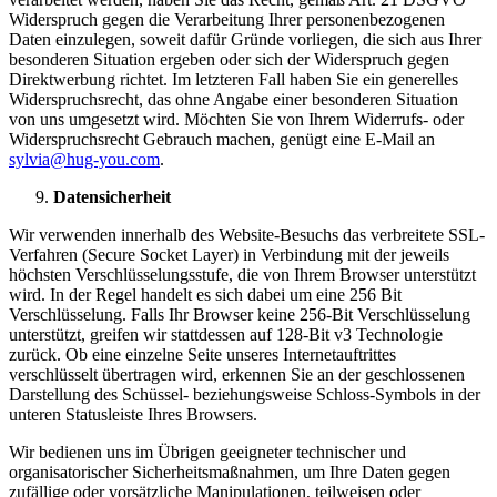
Widerspruch gegen die Verarbeitung Ihrer personenbezogenen
Daten einzulegen, soweit dafür Gründe vorliegen, die sich aus Ihrer
besonderen Situation ergeben oder sich der Widerspruch gegen
Direktwerbung richtet. Im letzteren Fall haben Sie ein generelles
Widerspruchsrecht, das ohne Angabe einer besonderen Situation
von uns umgesetzt wird. Möchten Sie von Ihrem Widerrufs- oder
Widerspruchsrecht Gebrauch machen, genügt eine E-Mail an
sylvia@hug-you.com
.
Datensicherheit
Wir verwenden innerhalb des Website-Besuchs das verbreitete SSL-
Verfahren (Secure Socket Layer) in Verbindung mit der jeweils
höchsten Verschlüsselungsstufe, die von Ihrem Browser unterstützt
wird. In der Regel handelt es sich dabei um eine 256 Bit
Verschlüsselung. Falls Ihr Browser keine 256-Bit Verschlüsselung
unterstützt, greifen wir stattdessen auf 128-Bit v3 Technologie
zurück. Ob eine einzelne Seite unseres Internetauftrittes
verschlüsselt übertragen wird, erkennen Sie an der geschlossenen
Darstellung des Schüssel- beziehungsweise Schloss-Symbols in der
unteren Statusleiste Ihres Browsers.
Wir bedienen uns im Übrigen geeigneter technischer und
organisatorischer Sicherheitsmaßnahmen, um Ihre Daten gegen
zufällige oder vorsätzliche Manipulationen, teilweisen oder