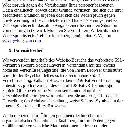
Widerspruch gegen die Verarbeitung Ihrer personenbezogenen
Daten einzulegen, soweit dafür Gründe vorliegen, die sich aus Ihrer
besonderen Situation ergeben oder sich der Widerspruch gegen
Direktwerbung richtet. Im letzteren Fall haben Sie ein generelles
Widerspruchsrecht, das ohne Angabe einer besonderen Situation
von uns umgesetzt wird. Möchten Sie von Ihrem Widerrufs- oder
Widerspruchsrecht Gebrauch machen, genügt eine E-Mail an
sylvia@hug-you.com
.
Datensicherheit
Wir verwenden innerhalb des Website-Besuchs das verbreitete SSL-
Verfahren (Secure Socket Layer) in Verbindung mit der jeweils
höchsten Verschlüsselungsstufe, die von Ihrem Browser unterstützt
wird. In der Regel handelt es sich dabei um eine 256 Bit
Verschlüsselung. Falls Ihr Browser keine 256-Bit Verschlüsselung
unterstützt, greifen wir stattdessen auf 128-Bit v3 Technologie
zurück. Ob eine einzelne Seite unseres Internetauftrittes
verschlüsselt übertragen wird, erkennen Sie an der geschlossenen
Darstellung des Schüssel- beziehungsweise Schloss-Symbols in der
unteren Statusleiste Ihres Browsers.
Wir bedienen uns im Übrigen geeigneter technischer und
organisatorischer Sicherheitsmaßnahmen, um Ihre Daten gegen
zufällige oder vorsätzliche Manipulationen, teilweisen oder