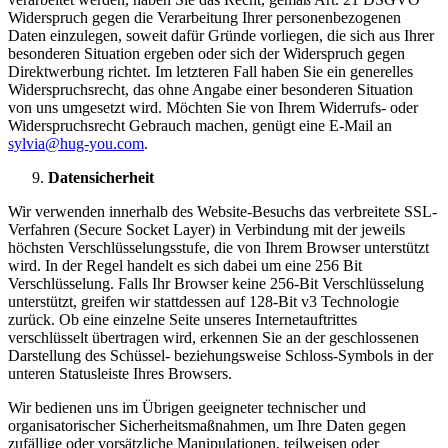
Widerspruch gegen die Verarbeitung Ihrer personenbezogenen
Daten einzulegen, soweit dafür Gründe vorliegen, die sich aus Ihrer
besonderen Situation ergeben oder sich der Widerspruch gegen
Direktwerbung richtet. Im letzteren Fall haben Sie ein generelles
Widerspruchsrecht, das ohne Angabe einer besonderen Situation
von uns umgesetzt wird. Möchten Sie von Ihrem Widerrufs- oder
Widerspruchsrecht Gebrauch machen, genügt eine E-Mail an
sylvia@hug-you.com
.
Datensicherheit
Wir verwenden innerhalb des Website-Besuchs das verbreitete SSL-
Verfahren (Secure Socket Layer) in Verbindung mit der jeweils
höchsten Verschlüsselungsstufe, die von Ihrem Browser unterstützt
wird. In der Regel handelt es sich dabei um eine 256 Bit
Verschlüsselung. Falls Ihr Browser keine 256-Bit Verschlüsselung
unterstützt, greifen wir stattdessen auf 128-Bit v3 Technologie
zurück. Ob eine einzelne Seite unseres Internetauftrittes
verschlüsselt übertragen wird, erkennen Sie an der geschlossenen
Darstellung des Schüssel- beziehungsweise Schloss-Symbols in der
unteren Statusleiste Ihres Browsers.
Wir bedienen uns im Übrigen geeigneter technischer und
organisatorischer Sicherheitsmaßnahmen, um Ihre Daten gegen
zufällige oder vorsätzliche Manipulationen, teilweisen oder