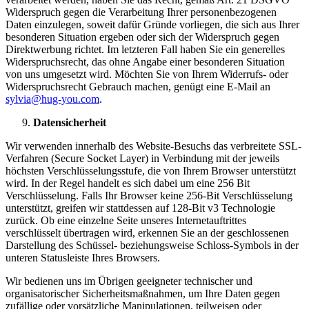
Widerspruch gegen die Verarbeitung Ihrer personenbezogenen
Daten einzulegen, soweit dafür Gründe vorliegen, die sich aus Ihrer
besonderen Situation ergeben oder sich der Widerspruch gegen
Direktwerbung richtet. Im letzteren Fall haben Sie ein generelles
Widerspruchsrecht, das ohne Angabe einer besonderen Situation
von uns umgesetzt wird. Möchten Sie von Ihrem Widerrufs- oder
Widerspruchsrecht Gebrauch machen, genügt eine E-Mail an
sylvia@hug-you.com
.
Datensicherheit
Wir verwenden innerhalb des Website-Besuchs das verbreitete SSL-
Verfahren (Secure Socket Layer) in Verbindung mit der jeweils
höchsten Verschlüsselungsstufe, die von Ihrem Browser unterstützt
wird. In der Regel handelt es sich dabei um eine 256 Bit
Verschlüsselung. Falls Ihr Browser keine 256-Bit Verschlüsselung
unterstützt, greifen wir stattdessen auf 128-Bit v3 Technologie
zurück. Ob eine einzelne Seite unseres Internetauftrittes
verschlüsselt übertragen wird, erkennen Sie an der geschlossenen
Darstellung des Schüssel- beziehungsweise Schloss-Symbols in der
unteren Statusleiste Ihres Browsers.
Wir bedienen uns im Übrigen geeigneter technischer und
organisatorischer Sicherheitsmaßnahmen, um Ihre Daten gegen
zufällige oder vorsätzliche Manipulationen, teilweisen oder